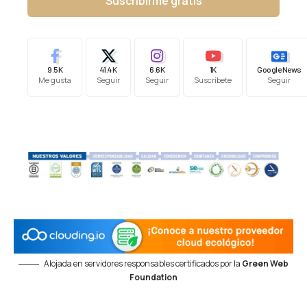
Suscribirme gratis
9.5K
41.4K
6.6K
1K
Google News
Me gusta
Seguir
Seguir
Suscríbete
Seguir
Alojada en servidores responsables certificados por la
Green Web
Foundation