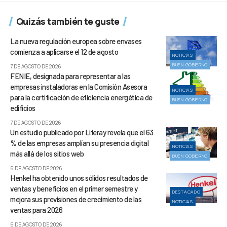
Quizás también te guste
La nueva regulación europea sobre envases
comienza a aplicarse el 12 de agosto
NOTICIAS
BUEN GOBIERNO
7 DE AGOSTO DE 2026
FENIE, designada para representar a las
empresas instaladoras en la Comisión Asesora
NOTICIAS
para la certificación de eficiencia energética de
BUEN GOBIERNO
edificios
7 DE AGOSTO DE 2026
Un estudio publicado por Liferay revela que el 63
% de las empresas amplían su presencia digital
NOTICIAS
más allá de los sitios web
BUEN GOBIERNO
6 DE AGOSTO DE 2026
Henkel ha obtenido unos sólidos resultados de
ventas y beneficios en el primer semestre y
DESTACADO
mejora sus previsiones de crecimiento de las
NOTICIAS
ventas para 2026
6 DE AGOSTO DE 2026