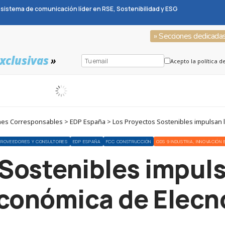
sistema de comunicación líder en RSE, Sostenibilidad y ESG
» Secciones dedicada
xclusivas
»
Acepto la política d
es Corresponsables > EDP España > Los Proyectos Sostenibles impulsan la
PROVEEDORES Y CONSULTORES
EDP ESPAÑA
FCC CONSTRUCCIÓN
ODS 9 INDUSTRIA, INNOVACIÓN
Sostenibles impuls
conómica de Elecn