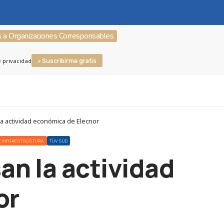
s a Organizaciones Corresponsables
» Suscribirme gratis
e privacidad
 actividad económica de Elecnor
 E INFRAESTRUCTURA
TÜV SÜD
an la actividad
or