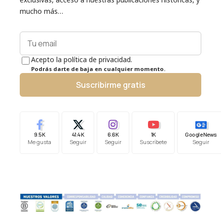
mucho más…
Acepto la política de privacidad.
Podrás darte de baja en cualquier momento.
Suscribirme gratis
9.5K
41.4K
6.6K
1K
Google News
Me gusta
Seguir
Seguir
Suscríbete
Seguir