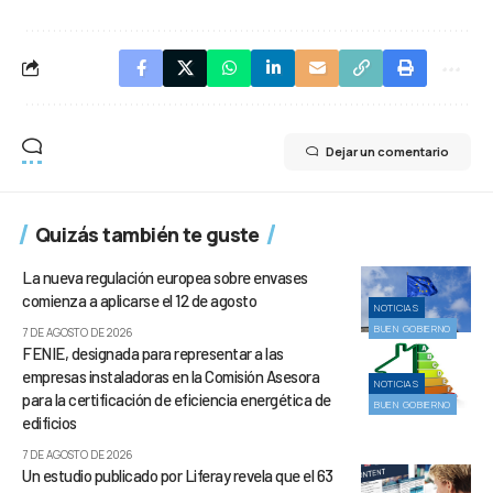
Dejar un comentario
Quizás también te guste
La nueva regulación europea sobre envases
comienza a aplicarse el 12 de agosto
NOTICIAS
BUEN GOBIERNO
7 DE AGOSTO DE 2026
FENIE, designada para representar a las
empresas instaladoras en la Comisión Asesora
NOTICIAS
para la certificación de eficiencia energética de
BUEN GOBIERNO
edificios
7 DE AGOSTO DE 2026
Un estudio publicado por Liferay revela que el 63