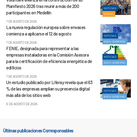
Manifiesto 2026 tras reunir a más de 200
NOTICIAS
participantes en Medellín
SOCIAL
7 DE AGOSTO DE 2026
La nueva regulación europea sobre envases
comienza a aplicarse el 12 de agosto
NOTICIAS
BUEN GOBIERNO
7 DE AGOSTO DE 2026
FENIE, designada para representar a las
empresas instaladoras en la Comisión Asesora
NOTICIAS
para la certificación de eficiencia energética de
BUEN GOBIERNO
edificios
7 DE AGOSTO DE 2026
Un estudio publicado por Liferay revela que el 63
% de las empresas amplían su presencia digital
NOTICIAS
más allá de los sitios web
BUEN GOBIERNO
6 DE AGOSTO DE 2026
Últimas publicaciones Corresponsables