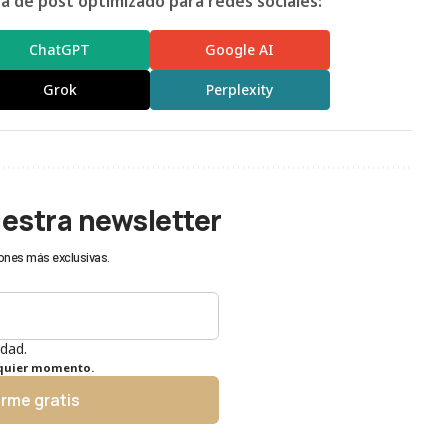
 de post optimizado para redes sociales:
ChatGPT
Google AI
Grok
Perplexity
uestra newsletter
ones más exclusivas.
idad.
lquier momento.
irme gratis