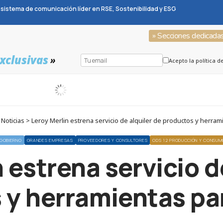
sistema de comunicación líder en RSE, Sostenibilidad y ESG
» Secciones dedicada
xclusivas
»
Acepto la política d
oticias > Leroy Merlin estrena servicio de alquiler de productos y herram
 GOBIERNO
GRANDES EMPRESAS
PROVEEDORES Y CONSULTORES
ODS 12 PRODUCCIÓN Y CONSU
 estrena servicio d
 y herramientas par