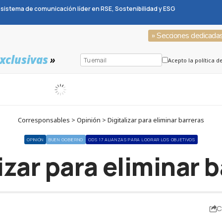
sistema de comunicación líder en RSE, Sostenibilidad y ESG
» Secciones dedicada
xclusivas
»
Acepto la política d
Corresponsables > Opinión > Digitalizar para eliminar barreras
OPINIÓN
BUEN GOBIERNO
ODS 17 ALIANZAS PARA LOGRAR LOS OBJETIVOS
izar para eliminar 
C