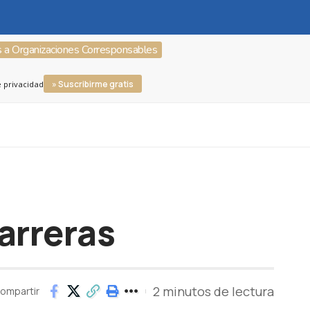
s a Organizaciones Corresponsables
» Suscribirme gratis
e privacidad
barreras
2 minutos de lectura
ompartir