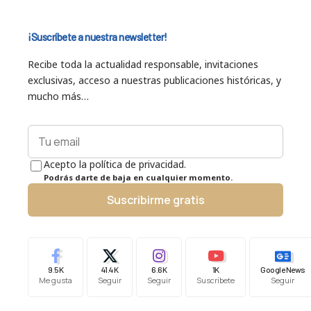
¡Suscríbete a nuestra newsletter!
Recibe toda la actualidad responsable, invitaciones
exclusivas, acceso a nuestras publicaciones históricas, y
mucho más…
Acepto la política de privacidad.
Podrás darte de baja en cualquier momento.
Suscribirme gratis
9.5K
41.4K
6.6K
1K
Google News
Me gusta
Seguir
Seguir
Suscríbete
Seguir