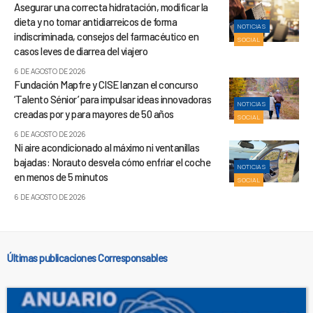
Asegurar una correcta hidratación, modificar la
dieta y no tomar antidiarreicos de forma
NOTICIAS
indiscriminada, consejos del farmacéutico en
SOCIAL
casos leves de diarrea del viajero
6 DE AGOSTO DE 2026
Fundación Mapfre y CISE lanzan el concurso
‘Talento Sénior’ para impulsar ideas innovadoras
NOTICIAS
creadas por y para mayores de 50 años
SOCIAL
6 DE AGOSTO DE 2026
Ni aire acondicionado al máximo ni ventanillas
bajadas: Norauto desvela cómo enfriar el coche
NOTICIAS
en menos de 5 minutos
SOCIAL
6 DE AGOSTO DE 2026
Últimas publicaciones Corresponsables