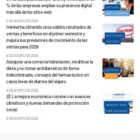
% de las empresas amplían su presencia digital
NOTICIAS
más allá de los sitios web
BUEN GOBIERNO
6 DE AGOSTO DE 2026
Henkel ha obtenido unos sólidos resultados de
ventas y beneficios en el primer semestre y
DESTACADO
mejora sus previsiones de crecimiento de las
NOTICIAS
ventas para 2026
6 DE AGOSTO DE 2026
Asegurar una correcta hidratación, modificar la
dieta y no tomar antidiarreicos de forma
NOTICIAS
indiscriminada, consejos del farmacéutico en
SOCIAL
casos leves de diarrea del viajero
6 DE AGOSTO DE 2026
📰 La mejora económica convive con avances
climáticos y nuevas demandas de protección
NEWSLETTERS
social
PUBLICACIONES
6 DE AGOSTO DE 2026