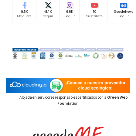
9.5K
41.4K
6.6K
1K
Google News
Me gusta
Seguir
Seguir
Suscríbete
Seguir
Alojada en servidores responsables certificados por la
Green Web
Foundation