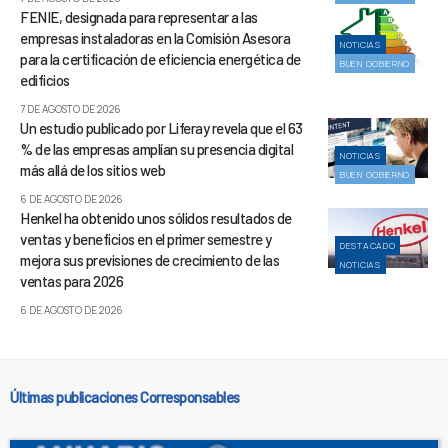
FENIE, designada para representar a las
empresas instaladoras en la Comisión Asesora
NOTICIAS
para la certificación de eficiencia energética de
BUEN GOBIERNO
edificios
7 DE AGOSTO DE 2026
Un estudio publicado por Liferay revela que el 63
% de las empresas amplían su presencia digital
NOTICIAS
más allá de los sitios web
BUEN GOBIERNO
6 DE AGOSTO DE 2026
Henkel ha obtenido unos sólidos resultados de
ventas y beneficios en el primer semestre y
DESTACADO
mejora sus previsiones de crecimiento de las
NOTICIAS
ventas para 2026
6 DE AGOSTO DE 2026
Últimas publicaciones Corresponsables