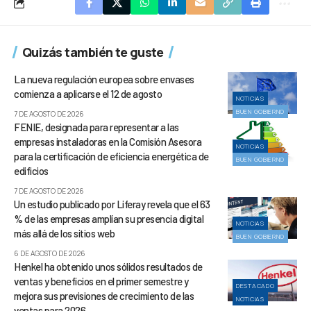
Quizás también te guste
La nueva regulación europea sobre envases
comienza a aplicarse el 12 de agosto
NOTICIAS
BUEN GOBIERNO
7 DE AGOSTO DE 2026
FENIE, designada para representar a las
empresas instaladoras en la Comisión Asesora
NOTICIAS
para la certificación de eficiencia energética de
BUEN GOBIERNO
edificios
7 DE AGOSTO DE 2026
Un estudio publicado por Liferay revela que el 63
% de las empresas amplían su presencia digital
NOTICIAS
más allá de los sitios web
BUEN GOBIERNO
6 DE AGOSTO DE 2026
Henkel ha obtenido unos sólidos resultados de
ventas y beneficios en el primer semestre y
DESTACADO
mejora sus previsiones de crecimiento de las
NOTICIAS
ventas para 2026