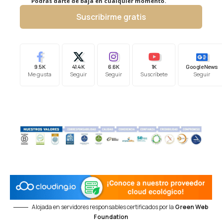
Podrás darte de baja en cualquier momento.
Suscribirme gratis
9.5K
41.4K
6.6K
1K
Google News
Me gusta
Seguir
Seguir
Suscríbete
Seguir
Alojada en servidores responsables certificados por la
Green Web
Foundation