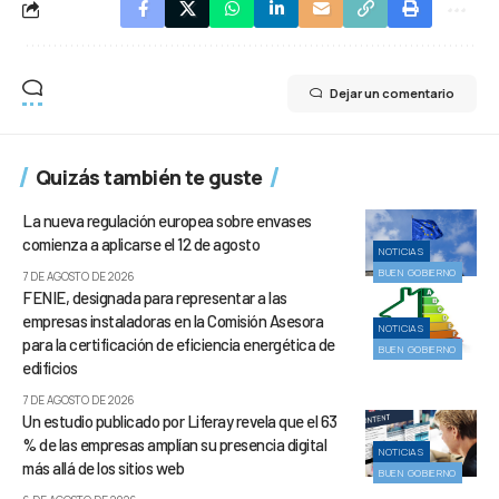
Dejar un comentario
Quizás también te guste
La nueva regulación europea sobre envases
comienza a aplicarse el 12 de agosto
NOTICIAS
BUEN GOBIERNO
7 DE AGOSTO DE 2026
FENIE, designada para representar a las
empresas instaladoras en la Comisión Asesora
NOTICIAS
para la certificación de eficiencia energética de
BUEN GOBIERNO
edificios
7 DE AGOSTO DE 2026
Un estudio publicado por Liferay revela que el 63
% de las empresas amplían su presencia digital
NOTICIAS
más allá de los sitios web
BUEN GOBIERNO