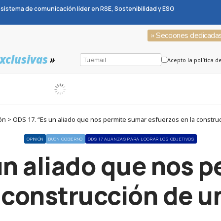
sistema de comunicación líder en RSE, Sostenibilidad y ESG
» Secciones dedicada
xclusivas
»
Acepto la política d
n > ODS 17. “Es un aliado que nos permite sumar esfuerzos en la constr
OPINIÓN
BUEN GOBIERNO
ODS 17 ALIANZAS PARA LOGRAR LOS OBJETIVOS
un aliado que nos 
a construcción de 