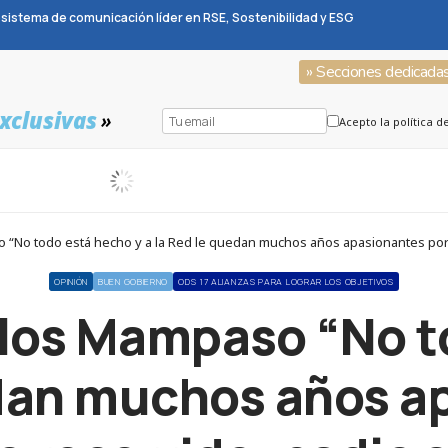
sistema de comunicación líder en RSE, Sostenibilidad y ESG
» Secciones dedicada
xclusivas
»
Acepto la política d
“No todo está hecho y a la Red le quedan muchos años apasionantes por d
OPINIÓN
BUEN GOBIERNO
ODS 17 ALIANZAS PARA LOGRAR LOS OBJETIVOS
los Mampaso “No t
edan muchos años a