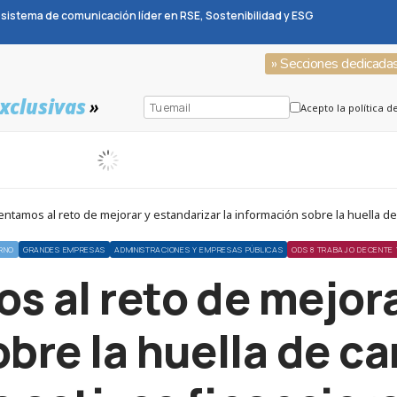
sistema de comunicación líder en RSE, Sostenibilidad y ESG
» Secciones dedicada
xclusivas
»
Acepto la política d
tamos al reto de mejorar y estandarizar la información sobre la huella de
RNO
GRANDES EMPRESAS
ADMINISTRACIONES Y EMPRESAS PÚBLICAS
ODS 8 TRABAJO DECENTE 
s al reto de mejora
obre la huella de c