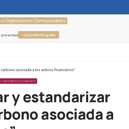
s a Organizaciones Corresponsables
» Suscribirme gratis
e privacidad
 carbono asociada a los activos financieros”
Y CRECIMIENTO ECONÓMICO
r y estandarizar
arbono asociada a