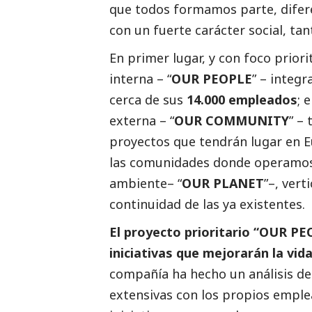
que todos formamos parte, difere
con un fuerte carácter
social
, ta
En primer lugar, y con foco priori
interna – “
OUR PEOPLE
” – integr
cerca de sus
14.000 empleados
; 
externa – “
OUR COMMUNITY
” –
proyectos que tendrán lugar en E
las comunidades donde operamos; 
ambiente– “
OUR PLANET
”–, ver
continuidad de las ya existentes.
El proyecto prioritario “OUR PE
iniciativas que mejorarán la vi
compañía ha hecho un análisis de 
extensivas con los propios emple