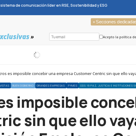
sistema de comunicación líder en RSE, Sostenibilidad y ESG
» Secciones dedicada
xclusivas
»
Acepto la política d
ros es imposible concebir una empresa Customer Centric sin que ello vay
VISTAS
BUEN GOBIERNO
GRANDES EMPRESAS
PYMES
ODS 16 PAZ, JUSTICIA E INSTITUCIONES 
es imposible conc
ic sin que ello vay