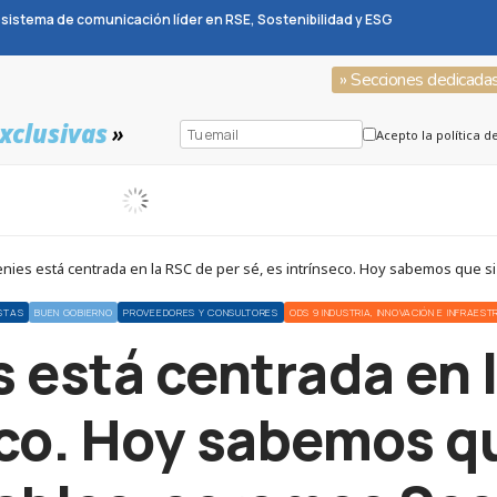
sistema de comunicación líder en RSE, Sostenibilidad y ESG
» Secciones dedicada
xclusivas
»
Acepto la política d
enies está centrada en la RSC de per sé, es intrínseco. Hoy sabemos que
STAS
BUEN GOBIERNO
PROVEEDORES Y CONSULTORES
ODS 9 INDUSTRIA, INNOVACIÓN E INFRAES
 está centrada en 
eco. Hoy sabemos q