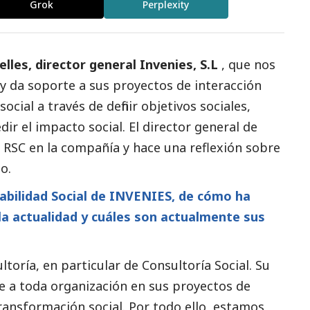
Grok
Perplexity
lles, director general
Invenies, S.L​
, que nos
y da soporte a sus proyectos de interacción
social
a través de definir objetivos sociales,
edir el impacto
social
. El director general de
la RSC en la compañía y hace una reflexión sobre
o.
abilidad
Social
de INVENIES, de cómo ha
a actualidad y cuáles son actualmente sus
ltoría, en particular de Consultoría
Social
. Su
rte a toda organización en sus proyectos de
 transformación
social
. Por todo ello, estamos