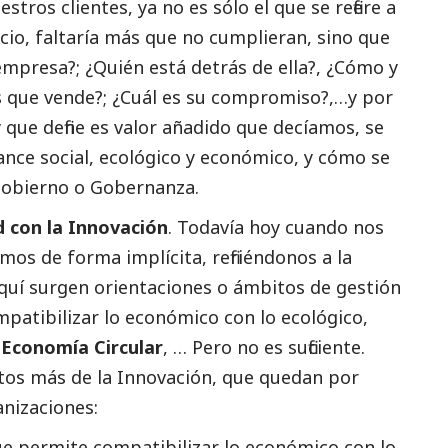
stros clientes, ya no es sólo el que se refiere a
icio, faltaría más que no cumplieran, sino que
empresa?; ¿Quién está detrás de ella?, ¿Cómo y
 que vende?; ¿Cuál es su compromiso?,…y por
 que define es valor añadido que decíamos, se
lance
social
, ecológico y económico, y cómo se
 Gobierno o Gobernanza.
ad con la Innovación
. Todavía hoy cuando nos
mos de forma implícita, refiriéndonos a la
quí surgen orientaciones o ámbitos de gestión
mpatibilizar lo económico con lo ecológico,
a
Economía Circular
, … Pero no es suficiente.
tos más de la Innovación, que quedan por
anizaciones:
e permite compatibilizar lo económico con lo