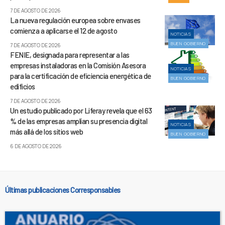
7 DE AGOSTO DE 2026
La nueva regulación europea sobre envases
comienza a aplicarse el 12 de agosto
NOTICIAS
BUEN GOBIERNO
7 DE AGOSTO DE 2026
FENIE, designada para representar a las
empresas instaladoras en la Comisión Asesora
NOTICIAS
para la certificación de eficiencia energética de
BUEN GOBIERNO
edificios
7 DE AGOSTO DE 2026
Un estudio publicado por Liferay revela que el 63
% de las empresas amplían su presencia digital
NOTICIAS
más allá de los sitios web
BUEN GOBIERNO
6 DE AGOSTO DE 2026
Últimas publicaciones Corresponsables