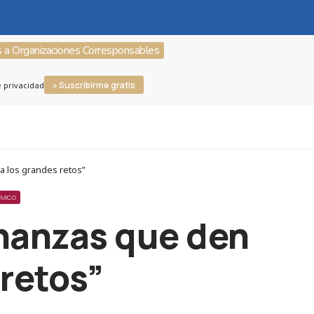
s a Organizaciones Corresponsables
» Suscribirme gratis
e privacidad
a los grandes retos”
ÓMICO
inanzas que den
 retos”