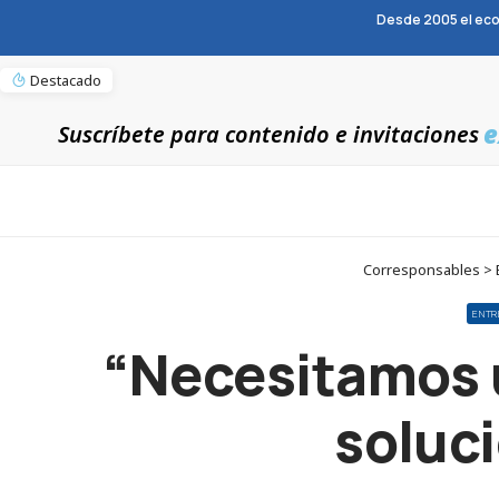
Desde 2005 el eco
Destacado
e
Suscríbete para contenido e invitaciones
Corresponsables > E
ENTR
“Necesitamos u
soluci