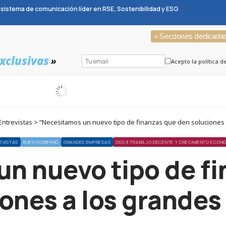
sistema de comunicación líder en RSE, Sostenibilidad y ESG
» Secciones dedicada
xclusivas
»
Acepto la política d
ntrevistas > “Necesitamos un nuevo tipo de finanzas que den soluciones 
EVISTAS
BUEN GOBIERNO
GRANDES EMPRESAS
ODS 8 TRABAJO DECENTE Y CRECIMIENTO ECON
n nuevo tipo de f
ones a los grandes