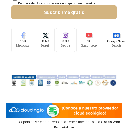
Podrás darte de baja en cualquier momento.
Suscribirme gratis
9.5K
41.4K
6.6K
1K
Google News
Me gusta
Seguir
Seguir
Suscríbete
Seguir
Alojada en servidores responsables certificados por la
Green Web
Foundation