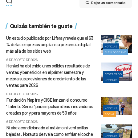
Dejar un comentario
Quizás también te guste
Un estudio publicado por Liferay revela que el 63
% de las empresas amplían su presencia digital
NOTICIAS
más allá de los sitios web
BUEN GOBIERNO
6 DE AGOSTO DE 2026
Henkel ha obtenido unos sólidos resultados de
ventas y beneficios en el primer semestre y
DESTACADO
mejora sus previsiones de crecimiento de las
NOTICIAS
ventas para 2026
6 DE AGOSTO DE 2026
Fundación Mapfre y CISE lanzan el concurso
‘Talento Sénior’ para impulsar ideas innovadoras
NOTICIAS
creadas por y para mayores de 50 años
SOCIAL
6 DE AGOSTO DE 2026
Ni aire acondicionado al máximo ni ventanillas
bajadas: Norauto desvela cómo enfriar el coche
NOTICIAS