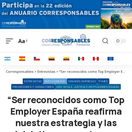
Aa
Corresponsables > Entrevistas > “Ser reconocidos como Top Employer España reafirma nuestra estrategia y las iniciativas que estamos llevando a cabo para ser un empleador de referencia”
ENTREVISTAS
BUEN GOBIERNO
GRANDES EMPRESAS
PYMES
PROVEEDORES Y CONSULTORES
ODS 16 PAZ, JUSTICIA E INSTITUCIONES SÓLIDAS
“Ser reconocidos como Top
Employer España reafirma
nuestra estrategia y las