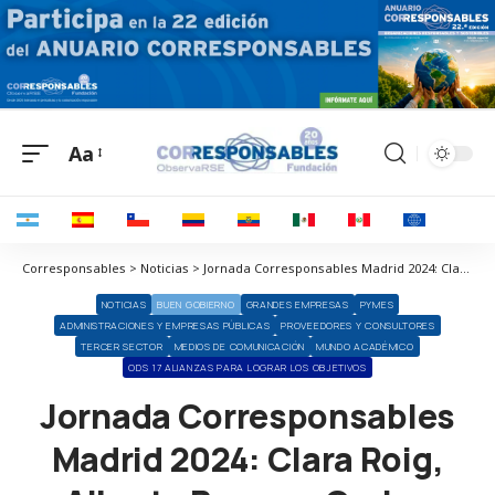
Aa
Corresponsables > Noticias > Jornada Corresponsables Madrid 2024: Clara Roig, Alberto Ruano y Carlos Cerdán analizan la evolución y tendencias de la sostenibilidad y la comunicación responsable
NOTICIAS
BUEN GOBIERNO
GRANDES EMPRESAS
PYMES
ADMINISTRACIONES Y EMPRESAS PÚBLICAS
PROVEEDORES Y CONSULTORES
TERCER SECTOR
MEDIOS DE COMUNICACIÓN
MUNDO ACADÉMICO
ODS 17 ALIANZAS PARA LOGRAR LOS OBJETIVOS
Jornada Corresponsables
Madrid 2024: Clara Roig,