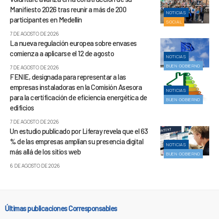
Manifiesto 2026 tras reunir a más de 200
NOTICIAS
participantes en Medellín
SOCIAL
7 DE AGOSTO DE 2026
La nueva regulación europea sobre envases
comienza a aplicarse el 12 de agosto
NOTICIAS
BUEN GOBIERNO
7 DE AGOSTO DE 2026
FENIE, designada para representar a las
empresas instaladoras en la Comisión Asesora
NOTICIAS
para la certificación de eficiencia energética de
BUEN GOBIERNO
edificios
7 DE AGOSTO DE 2026
Un estudio publicado por Liferay revela que el 63
% de las empresas amplían su presencia digital
NOTICIAS
más allá de los sitios web
BUEN GOBIERNO
6 DE AGOSTO DE 2026
Últimas publicaciones Corresponsables