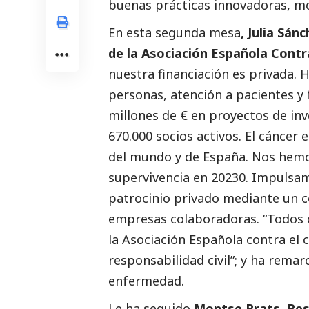
buenas
prácticas
innovadoras, m
En esta segunda mesa
, Julia Sán
de la Asociación Española Contr
nuestra financiación es privada.
personas, atención a pacientes y 
millones de € en proyectos de i
670.000 socios activos. El cáncer
del mundo y de España. Nos hemos 
supervivencia en 20230. Impulsa
patrocinio privado mediante un co
empresas colaboradoras. “Todos co
la Asociación Española contra el c
responsabilidad civil”; y ha remar
enfermedad.
Le ha seguido
Montse Prats, Re