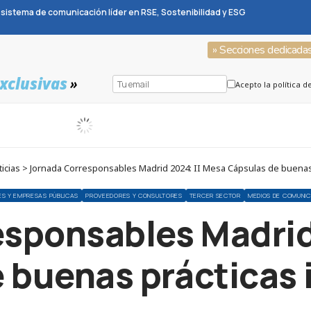
sistema de comunicación líder en RSE, Sostenibilidad y ESG
» Secciones dedicada
xclusivas
»
Acepto la política d
icias > Jornada Corresponsables Madrid 2024: II Mesa Cápsulas de buenas
ES Y EMPRESAS PÚBLICAS
PROVEEDORES Y CONSULTORES
TERCER SECTOR
MEDIOS DE COMUNI
sponsables Madrid
 buenas prácticas