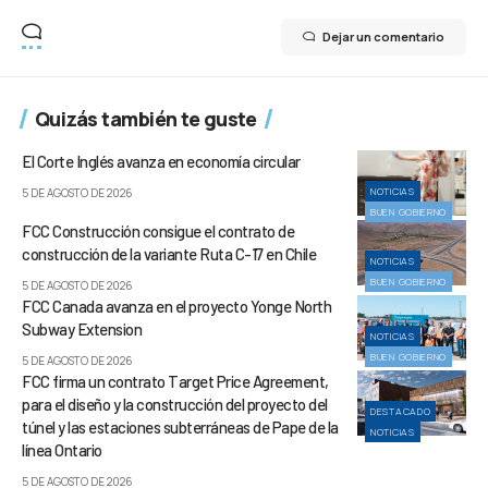
Dejar un comentario
Quizás también te guste
El Corte Inglés avanza en economía circular
NOTICIAS
5 DE AGOSTO DE 2026
BUEN GOBIERNO
FCC Construcción consigue el contrato de
construcción de la variante Ruta C-17 en Chile
NOTICIAS
BUEN GOBIERNO
5 DE AGOSTO DE 2026
FCC Canada avanza en el proyecto Yonge North
Subway Extension
NOTICIAS
BUEN GOBIERNO
5 DE AGOSTO DE 2026
FCC firma un contrato Target Price Agreement,
para el diseño y la construcción del proyecto del
DESTACADO
túnel y las estaciones subterráneas de Pape de la
NOTICIAS
línea Ontario
5 DE AGOSTO DE 2026