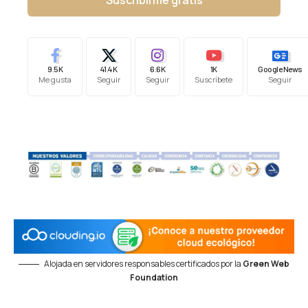
Suscribirme gratis
9.5K
41.4K
6.6K
1K
Google News
Me gusta
Seguir
Seguir
Suscríbete
Seguir
Alojada en servidores responsables certificados por la
Green Web
Foundation