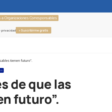
s a Organizaciones Corresponsables
» Suscribirme gratis
e privacidad
ables tienen futuro”.
OS
s de que las
n futuro”.