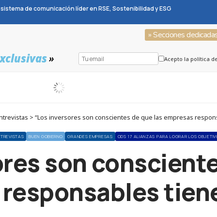
sistema de comunicación líder en RSE, Sostenibilidad y ESG
» Secciones dedicada
xclusivas
»
Acepto la política d
trevistas > “Los inversores son conscientes de que las empresas respons
NTREVISTAS
BUEN GOBIERNO
GRANDES EMPRESAS
ODS 17 ALIANZAS PARA LOGRAR LOS OBJETIV
ores son consciente
responsables tiene