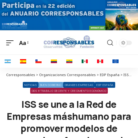
Aa
Corresponsables > Organizaciones Corresponsables > EDP España > ISS se une a la Red de Empresas máshumano para promover modelos de negocio enfocados en el bienestar del empleado
NOTICIAS
BUEN GOBIERNO
GRANDES EMPRESAS
EDP ESPAÑA
ODS 8 TRABAJO DECENTE Y CRECIMIENTO ECONÓMICO
ISS se une a la Red de
Empresas máshumano para
promover modelos de