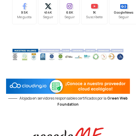
9.5K
41.4K
6.6K
1K
Google News
Me gusta
Seguir
Seguir
Suscríbete
Seguir
Alojada en servidores responsables certificados por la
Green Web
Foundation