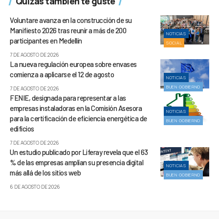
Quizás también te guste
Voluntare avanza en la construcción de su
Manifiesto 2026 tras reunir a más de 200
NOTICIAS
participantes en Medellín
SOCIAL
7 DE AGOSTO DE 2026
La nueva regulación europea sobre envases
comienza a aplicarse el 12 de agosto
NOTICIAS
BUEN GOBIERNO
7 DE AGOSTO DE 2026
FENIE, designada para representar a las
empresas instaladoras en la Comisión Asesora
NOTICIAS
para la certificación de eficiencia energética de
BUEN GOBIERNO
edificios
7 DE AGOSTO DE 2026
Un estudio publicado por Liferay revela que el 63
% de las empresas amplían su presencia digital
NOTICIAS
más allá de los sitios web
BUEN GOBIERNO
6 DE AGOSTO DE 2026