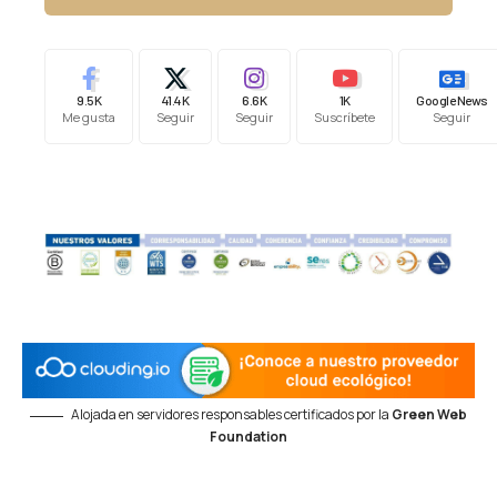
9.5K
41.4K
6.6K
1K
Google News
Me gusta
Seguir
Seguir
Suscríbete
Seguir
Alojada en servidores responsables certificados por la
Green Web
Foundation