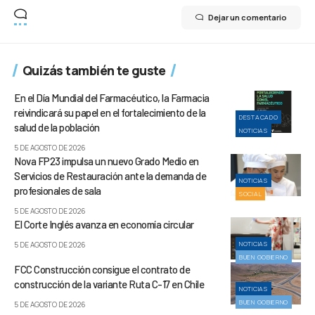
Dejar un comentario
Quizás también te guste
En el Día Mundial del Farmacéutico, la Farmacia
reivindicará su papel en el fortalecimiento de la
DESTACADO
salud de la población
NOTICIAS
5 DE AGOSTO DE 2026
Nova FP23 impulsa un nuevo Grado Medio en
Servicios de Restauración ante la demanda de
NOTICIAS
profesionales de sala
SOCIAL
5 DE AGOSTO DE 2026
El Corte Inglés avanza en economía circular
NOTICIAS
5 DE AGOSTO DE 2026
BUEN GOBIERNO
FCC Construcción consigue el contrato de
construcción de la variante Ruta C-17 en Chile
NOTICIAS
BUEN GOBIERNO
5 DE AGOSTO DE 2026