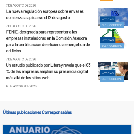
7 DE AGOSTO DE 2026
La nueva regulación europea sobre envases
comienza a aplicarse el 12 de agosto
NOTICIAS
BUEN GOBIERNO
7 DE AGOSTO DE 2026
FENIE, designada para representar a las
empresas instaladoras en la Comisión Asesora
NOTICIAS
para la certificación de eficiencia energética de
BUEN GOBIERNO
edificios
7 DE AGOSTO DE 2026
Un estudio publicado por Liferay revela que el 63
% de las empresas amplían su presencia digital
NOTICIAS
más allá de los sitios web
BUEN GOBIERNO
6 DE AGOSTO DE 2026
Últimas publicaciones Corresponsables