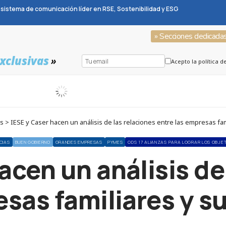
sistema de comunicación líder en RSE, Sostenibilidad y ESG
» Secciones dedicada
xclusivas
»
Acepto la política d
 > IESE y Caser hacen un análisis de las relaciones entre las empresas fa
CIAS
BUEN GOBIERNO
GRANDES EMPRESAS
PYMES
ODS 17 ALIANZAS PARA LOGRAR LOS OBJE
acen un análisis de
esas familiares y s