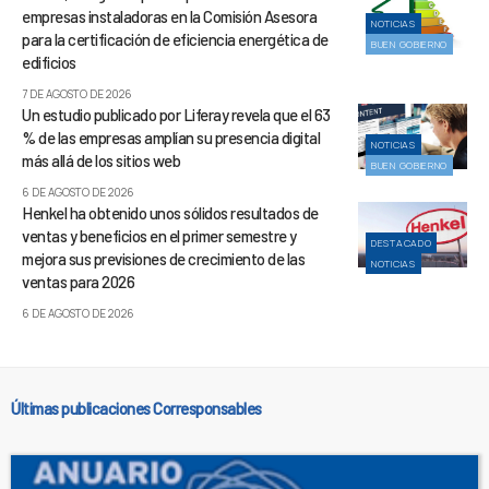
empresas instaladoras en la Comisión Asesora
NOTICIAS
para la certificación de eficiencia energética de
BUEN GOBIERNO
edificios
7 DE AGOSTO DE 2026
Un estudio publicado por Liferay revela que el 63
% de las empresas amplían su presencia digital
NOTICIAS
más allá de los sitios web
BUEN GOBIERNO
6 DE AGOSTO DE 2026
Henkel ha obtenido unos sólidos resultados de
ventas y beneficios en el primer semestre y
DESTACADO
mejora sus previsiones de crecimiento de las
NOTICIAS
ventas para 2026
6 DE AGOSTO DE 2026
Últimas publicaciones Corresponsables