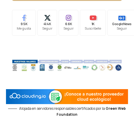
9.5K
41.4K
6.6K
1K
Google News
Me gusta
Seguir
Seguir
Suscríbete
Seguir
Alojada en servidores responsables certificados por la
Green Web
Foundation