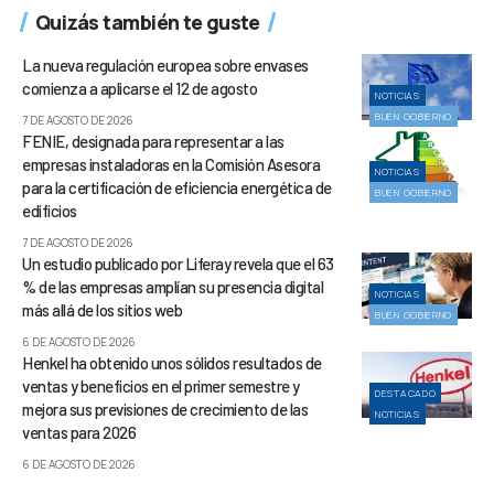
Quizás también te guste
La nueva regulación europea sobre envases
comienza a aplicarse el 12 de agosto
NOTICIAS
BUEN GOBIERNO
7 DE AGOSTO DE 2026
FENIE, designada para representar a las
empresas instaladoras en la Comisión Asesora
NOTICIAS
para la certificación de eficiencia energética de
BUEN GOBIERNO
edificios
7 DE AGOSTO DE 2026
Un estudio publicado por Liferay revela que el 63
% de las empresas amplían su presencia digital
NOTICIAS
más allá de los sitios web
BUEN GOBIERNO
6 DE AGOSTO DE 2026
Henkel ha obtenido unos sólidos resultados de
ventas y beneficios en el primer semestre y
DESTACADO
mejora sus previsiones de crecimiento de las
NOTICIAS
ventas para 2026
6 DE AGOSTO DE 2026