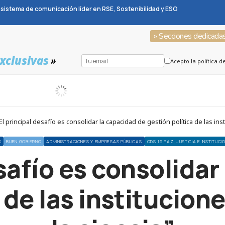
sistema de comunicación líder en RSE, Sostenibilidad y ESG
» Secciones dedicada
xclusivas
»
Acepto la política d
 principal desafío es consolidar la capacidad de gestión política de las inst
S
BUEN GOBIERNO
ADMINISTRACIONES Y EMPRESAS PÚBLICAS
ODS 16 PAZ, JUSTICIA E INSTITUCI
esafío es consolidar
 de las institucion