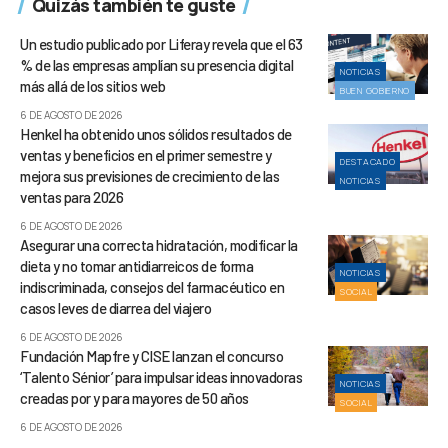
Quizás también te guste
Un estudio publicado por Liferay revela que el 63
% de las empresas amplían su presencia digital
NOTICIAS
más allá de los sitios web
BUEN GOBIERNO
6 DE AGOSTO DE 2026
Henkel ha obtenido unos sólidos resultados de
ventas y beneficios en el primer semestre y
DESTACADO
mejora sus previsiones de crecimiento de las
NOTICIAS
ventas para 2026
6 DE AGOSTO DE 2026
Asegurar una correcta hidratación, modificar la
dieta y no tomar antidiarreicos de forma
NOTICIAS
indiscriminada, consejos del farmacéutico en
SOCIAL
casos leves de diarrea del viajero
6 DE AGOSTO DE 2026
Fundación Mapfre y CISE lanzan el concurso
‘Talento Sénior’ para impulsar ideas innovadoras
NOTICIAS
creadas por y para mayores de 50 años
SOCIAL
6 DE AGOSTO DE 2026