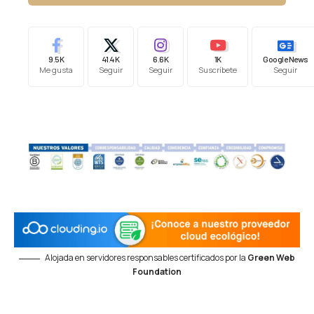
9.5K
41.4K
6.6K
1K
Google News
Me gusta
Seguir
Seguir
Suscríbete
Seguir
Alojada en servidores responsables certificados por la
Green Web
Foundation