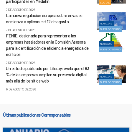
participantes en Medellín
SOCIAL
7 DE AGOSTO DE 2026
La nueva regulación europea sobre envases
comienza a aplicarse el 12 de agosto
NOTICIAS
BUEN GOBIERNO
7 DE AGOSTO DE 2026
FENIE, designada para representar a las
empresas instaladoras en la Comisión Asesora
NOTICIAS
para la certificación de eficiencia energética de
BUEN GOBIERNO
edificios
7 DE AGOSTO DE 2026
Un estudio publicado por Liferay revela que el 63
% de las empresas amplían su presencia digital
NOTICIAS
más allá de los sitios web
BUEN GOBIERNO
6 DE AGOSTO DE 2026
Últimas publicaciones Corresponsables