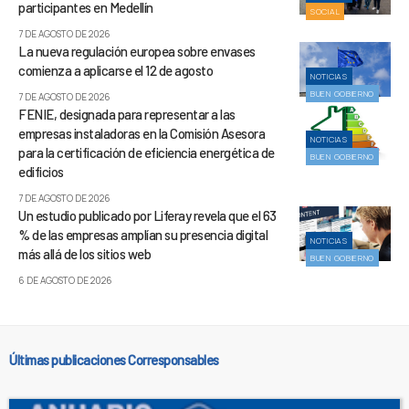
participantes en Medellín
SOCIAL
7 DE AGOSTO DE 2026
La nueva regulación europea sobre envases
comienza a aplicarse el 12 de agosto
NOTICIAS
BUEN GOBIERNO
7 DE AGOSTO DE 2026
FENIE, designada para representar a las
empresas instaladoras en la Comisión Asesora
NOTICIAS
para la certificación de eficiencia energética de
BUEN GOBIERNO
edificios
7 DE AGOSTO DE 2026
Un estudio publicado por Liferay revela que el 63
% de las empresas amplían su presencia digital
NOTICIAS
más allá de los sitios web
BUEN GOBIERNO
6 DE AGOSTO DE 2026
Últimas publicaciones Corresponsables