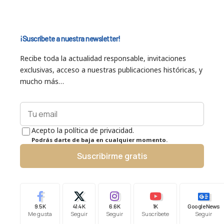
¡Suscríbete a nuestra newsletter!
Recibe toda la actualidad responsable, invitaciones
exclusivas, acceso a nuestras publicaciones históricas, y
mucho más…
Acepto la política de privacidad.
Podrás darte de baja en cualquier momento.
Suscribirme gratis
9.5K
41.4K
6.6K
1K
Google News
Me gusta
Seguir
Seguir
Suscríbete
Seguir