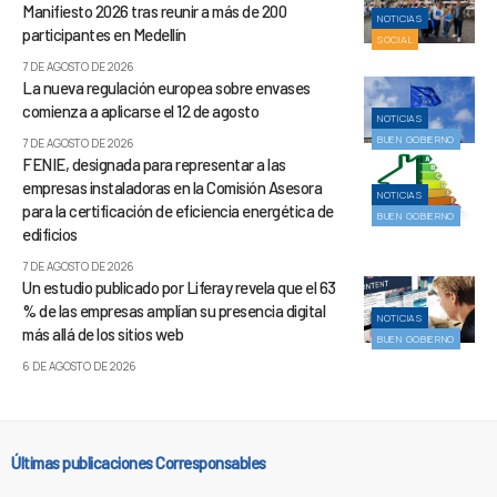
Manifiesto 2026 tras reunir a más de 200
NOTICIAS
participantes en Medellín
SOCIAL
7 DE AGOSTO DE 2026
La nueva regulación europea sobre envases
comienza a aplicarse el 12 de agosto
NOTICIAS
BUEN GOBIERNO
7 DE AGOSTO DE 2026
FENIE, designada para representar a las
empresas instaladoras en la Comisión Asesora
NOTICIAS
para la certificación de eficiencia energética de
BUEN GOBIERNO
edificios
7 DE AGOSTO DE 2026
Un estudio publicado por Liferay revela que el 63
% de las empresas amplían su presencia digital
NOTICIAS
más allá de los sitios web
BUEN GOBIERNO
6 DE AGOSTO DE 2026
Últimas publicaciones Corresponsables