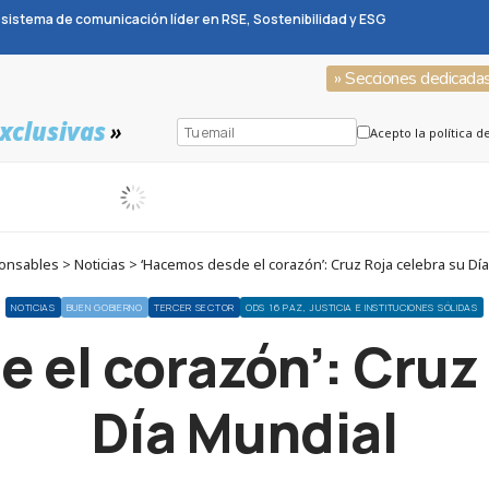
sistema de comunicación líder en RSE, Sostenibilidad y ESG
» Secciones dedicada
xclusivas
»
Acepto la política d
nsables > Noticias > ‘Hacemos desde el corazón’: Cruz Roja celebra su Dí
NOTICIAS
BUEN GOBIERNO
TERCER SECTOR
ODS 16 PAZ, JUSTICIA E INSTITUCIONES SÓLIDAS
 el corazón’: Cruz 
Día Mundial