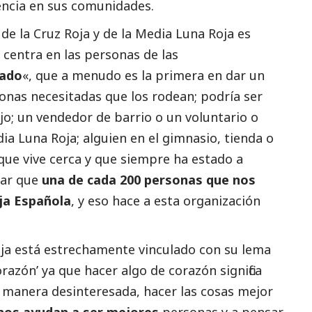
encia en sus comunidades.
 de la Cruz Roja y de la Media Luna Roja es
e centra en las personas de las
lado
«, que a menudo es la primera en dar un
sonas necesitadas que los rodean; podría ser
jo; un vendedor de barrio o un voluntario o
dia Luna Roja; alguien en el gimnasio, tienda o
que vive cerca y que siempre ha estado a
dar que
una de cada 200 personas que nos
ja Española
, y eso hace a esta organización
ja está estrechamente vinculado con su lema
azón’ ya que hacer algo de corazón significa
e manera desinteresada, hacer las cosas mejor
nos ayudan a ser mejores
personas y a pensar