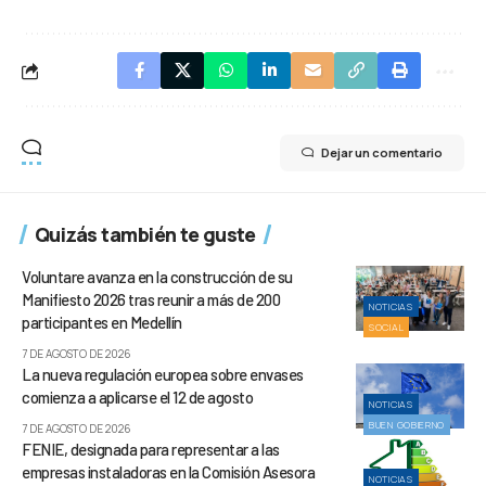
Dejar un comentario
Quizás también te guste
Voluntare avanza en la construcción de su
Manifiesto 2026 tras reunir a más de 200
NOTICIAS
participantes en Medellín
SOCIAL
7 DE AGOSTO DE 2026
La nueva regulación europea sobre envases
comienza a aplicarse el 12 de agosto
NOTICIAS
BUEN GOBIERNO
7 DE AGOSTO DE 2026
FENIE, designada para representar a las
empresas instaladoras en la Comisión Asesora
NOTICIAS