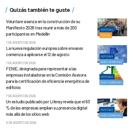
Quizás también te guste
Voluntare avanza en la construcción de su
Manifiesto 2026 tras reunir a más de 200
NOTICIAS
participantes en Medellín
SOCIAL
7 DE AGOSTO DE 2026
La nueva regulación europea sobre envases
comienza a aplicarse el 12 de agosto
NOTICIAS
BUEN GOBIERNO
7 DE AGOSTO DE 2026
FENIE, designada para representar a las
empresas instaladoras en la Comisión Asesora
NOTICIAS
para la certificación de eficiencia energética de
BUEN GOBIERNO
edificios
7 DE AGOSTO DE 2026
Un estudio publicado por Liferay revela que el 63
% de las empresas amplían su presencia digital
NOTICIAS
más allá de los sitios web
BUEN GOBIERNO
6 DE AGOSTO DE 2026