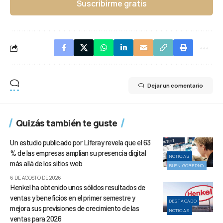
Suscribirme gratis
Dejar un comentario
Quizás también te guste
Un estudio publicado por Liferay revela que el 63
% de las empresas amplían su presencia digital
NOTICIAS
más allá de los sitios web
BUEN GOBIERNO
6 DE AGOSTO DE 2026
Henkel ha obtenido unos sólidos resultados de
ventas y beneficios en el primer semestre y
DESTACADO
mejora sus previsiones de crecimiento de las
NOTICIAS
ventas para 2026