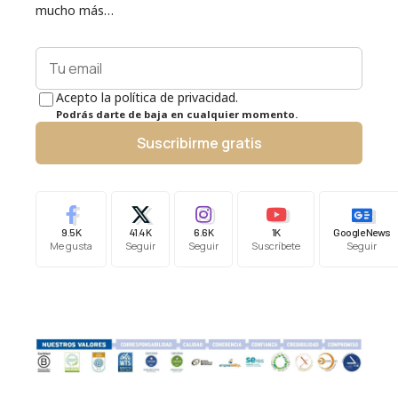
mucho más…
Acepto la política de privacidad.
Podrás darte de baja en cualquier momento.
Suscribirme gratis
9.5K
41.4K
6.6K
1K
Google News
Me gusta
Seguir
Seguir
Suscríbete
Seguir