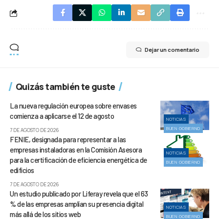
Dejar un comentario
Quizás también te guste
La nueva regulación europea sobre envases
comienza a aplicarse el 12 de agosto
NOTICIAS
BUEN GOBIERNO
7 DE AGOSTO DE 2026
FENIE, designada para representar a las
empresas instaladoras en la Comisión Asesora
NOTICIAS
para la certificación de eficiencia energética de
BUEN GOBIERNO
edificios
7 DE AGOSTO DE 2026
Un estudio publicado por Liferay revela que el 63
% de las empresas amplían su presencia digital
NOTICIAS
más allá de los sitios web
BUEN GOBIERNO