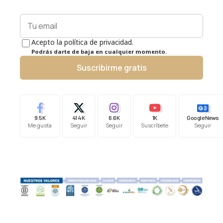
Acepto la política de privacidad.
Podrás darte de baja en cualquier momento.
Suscribirme gratis
9.5K
41.4K
6.6K
1K
Google News
Me gusta
Seguir
Seguir
Suscríbete
Seguir