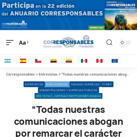
Aa
Corresponsables > Entrevistas > “Todas nuestras comunicaciones abogan por remarcar el carácter social e inclusivo de nuestras acciones, verdadero eje de nuestro hacer como compañía”
ENTREVISTAS
BUEN GOBIERNO
GRANDES EMPRESAS
PYMES
ADMINISTRACIONES Y EMPRESAS PÚBLICAS
ODS 16 PAZ, JUSTICIA E INSTITUCIONES SÓLIDAS
“Todas nuestras
comunicaciones abogan
por remarcar el carácter