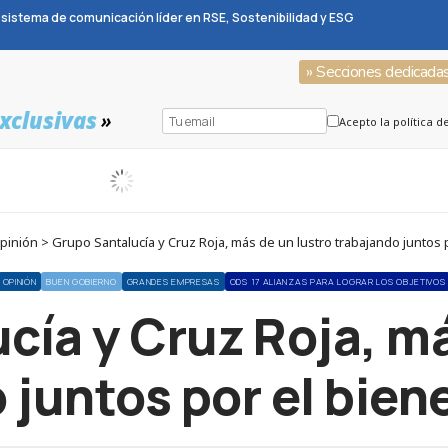
sistema de comunicación líder en RSE, Sostenibilidad y ESG
» Secciones dedicada
xclusivas
»
Acepto la política d
nión > Grupo Santalucía y Cruz Roja, más de un lustro trabajando juntos p
OPINIÓN
BUEN GOBIERNO
GRANDES EMPRESAS
ODS 17 ALIANZAS PARA LOGRAR LOS OBJETIVOS
cía y Cruz Roja, má
 juntos por el biene