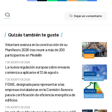
Dejar un comentario
Quizás también te guste
Voluntare avanza en la construcción de su
Manifiesto 2026 tras reunir a más de 200
NOTICIAS
participantes en Medellín
SOCIAL
7 DE AGOSTO DE 2026
La nueva regulación europea sobre envases
comienza a aplicarse el 12 de agosto
NOTICIAS
BUEN GOBIERNO
7 DE AGOSTO DE 2026
FENIE, designada para representar a las
empresas instaladoras en la Comisión Asesora
NOTICIAS
para la certificación de eficiencia energética de
BUEN GOBIERNO
edificios
7 DE AGOSTO DE 2026