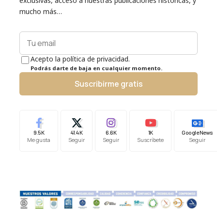
exclusivas, acceso a nuestras publicaciones históricas, y
mucho más…
Acepto la política de privacidad.
Podrás darte de baja en cualquier momento.
Suscribirme gratis
9.5K
41.4K
6.6K
1K
Google News
Me gusta
Seguir
Seguir
Suscríbete
Seguir