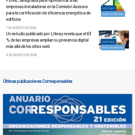
FENIE, designada para representar a las
empresas instaladoras en la Comisión Asesora
NOTICIAS
para la certificación de eficiencia energética de
BUEN GOBIERNO
edificios
7 DE AGOSTO DE 2026
Un estudio publicado por Liferay revela que el 63
% de las empresas amplían su presencia digital
NOTICIAS
más allá de los sitios web
BUEN GOBIERNO
6 DE AGOSTO DE 2026
Últimas publicaciones Corresponsables