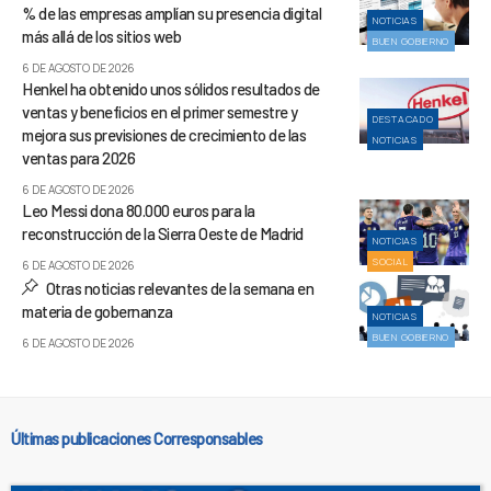
% de las empresas amplían su presencia digital
NOTICIAS
más allá de los sitios web
BUEN GOBIERNO
6 DE AGOSTO DE 2026
Henkel ha obtenido unos sólidos resultados de
ventas y beneficios en el primer semestre y
DESTACADO
mejora sus previsiones de crecimiento de las
NOTICIAS
ventas para 2026
6 DE AGOSTO DE 2026
Leo Messi dona 80.000 euros para la
reconstrucción de la Sierra Oeste de Madrid
NOTICIAS
SOCIAL
6 DE AGOSTO DE 2026
Otras noticias relevantes de la semana en
materia de gobernanza
NOTICIAS
BUEN GOBIERNO
6 DE AGOSTO DE 2026
Últimas publicaciones Corresponsables