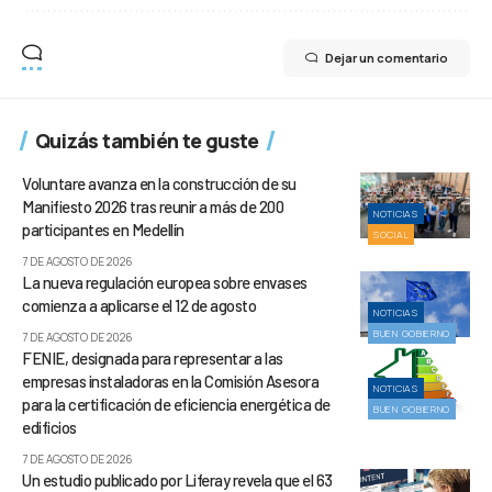
Dejar un comentario
Quizás también te guste
Voluntare avanza en la construcción de su
Manifiesto 2026 tras reunir a más de 200
NOTICIAS
participantes en Medellín
SOCIAL
7 DE AGOSTO DE 2026
La nueva regulación europea sobre envases
comienza a aplicarse el 12 de agosto
NOTICIAS
BUEN GOBIERNO
7 DE AGOSTO DE 2026
FENIE, designada para representar a las
empresas instaladoras en la Comisión Asesora
NOTICIAS
para la certificación de eficiencia energética de
BUEN GOBIERNO
edificios
7 DE AGOSTO DE 2026
Un estudio publicado por Liferay revela que el 63