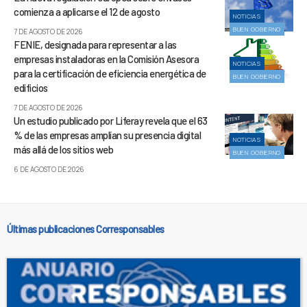
comienza a aplicarse el 12 de agosto
NOTICIAS
BUEN GOBIERNO
7 DE AGOSTO DE 2026
FENIE, designada para representar a las
empresas instaladoras en la Comisión Asesora
NOTICIAS
para la certificación de eficiencia energética de
BUEN GOBIERNO
edificios
7 DE AGOSTO DE 2026
Un estudio publicado por Liferay revela que el 63
% de las empresas amplían su presencia digital
NOTICIAS
más allá de los sitios web
BUEN GOBIERNO
6 DE AGOSTO DE 2026
Últimas publicaciones Corresponsables