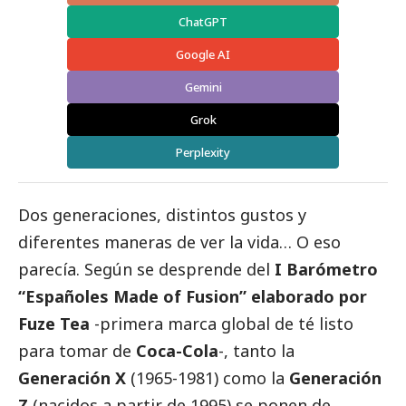
ChatGPT
Google AI
Gemini
Grok
Perplexity
Dos generaciones, distintos gustos y
diferentes maneras de ver la vida… O eso
parecía. Según se desprende del
I Barómetro
“Españoles Made of Fusion” elaborado por
Fuze Tea
-primera marca global de té listo
para tomar de
Coca-Cola
-, tanto la
Generación X
(1965-1981) como la
Generación
Z
(nacidos a partir de 1995) se ponen de