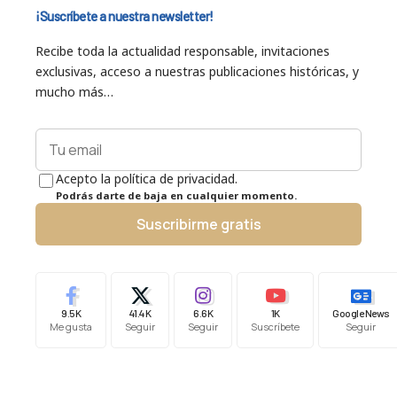
¡Suscríbete a nuestra newsletter!
Recibe toda la actualidad responsable, invitaciones
exclusivas, acceso a nuestras publicaciones históricas, y
mucho más…
Acepto la política de privacidad.
Podrás darte de baja en cualquier momento.
Suscribirme gratis
9.5K
41.4K
6.6K
1K
Google News
Me gusta
Seguir
Seguir
Suscríbete
Seguir