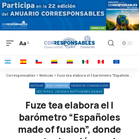
Aa
Corresponsables > Noticias > Fuze tea elabora el I barómetro “Españoles made of fusion”, donde muestra la unión por la búsqueda del bienestar emocional entre las generaciones Z y X
NOTICIAS
BUEN GOBIERNO
MEDIOS DE COMUNICACIÓN
ODS 16 PAZ, JUSTICIA E INSTITUCIONES SÓLIDAS
Fuze tea elabora el I
barómetro “Españoles
made of fusion”, donde