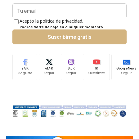
Acepto la política de privacidad.
Podrás darte de baja en cualquier momento.
Suscribirme gratis
9.5K
41.4K
6.6K
1K
Google News
Me gusta
Seguir
Seguir
Suscríbete
Seguir