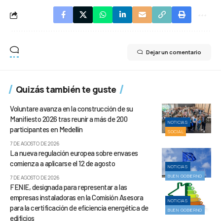
Dejar un comentario
Quizás también te guste
Voluntare avanza en la construcción de su
Manifiesto 2026 tras reunir a más de 200
NOTICIAS
participantes en Medellín
SOCIAL
7 DE AGOSTO DE 2026
La nueva regulación europea sobre envases
comienza a aplicarse el 12 de agosto
NOTICIAS
BUEN GOBIERNO
7 DE AGOSTO DE 2026
FENIE, designada para representar a las
empresas instaladoras en la Comisión Asesora
NOTICIAS
para la certificación de eficiencia energética de
BUEN GOBIERNO
edificios