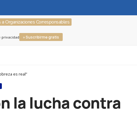
s a Organizaciones Corresponsables
» Suscribirme gratis
e privacidad
obreza es real”
S
n la lucha contra