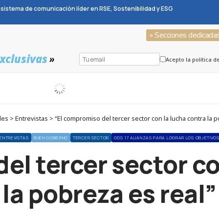
sistema de comunicación líder en RSE, Sostenibilidad y ESG
» Secciones dedicada
xclusivas
»
Acepto la política d
s > Entrevistas > “El compromiso del tercer sector con la lucha contra la p
ENTREVISTAS
BUEN GOBIERNO
TERCER SECTOR
ODS 17 ALIANZAS PARA LOGRAR LOS OBJETIVO
el tercer sector co
la pobreza es real”