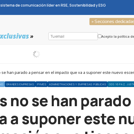
sistema de comunicación líder en RSE, Sostenibilidad y ESG
» Secciones dedicada
xclusivas
»
Acepto la política d
 se han parado a pensar en el impacto que va a suponer este nuevo escena
NO
GRANDES EMPRESAS
PYMES
ADMINISTRACIONES Y EMPRESAS PÚBLICAS
ODS 16 PAZ, JUSTI
 no se han parado 
a a suponer este n