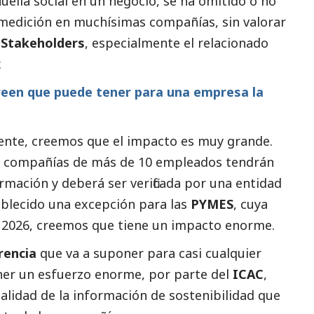
huella
social
en un negocio, se ha omitido o no
 medición en muchísimas compañías, sin valorar
s
Stakeholders
, especialmente el relacionado
.
creen que puede tener para una empresa la
nte, creemos que el impacto es muy grande.
as compañías de más de 10 empleados tendrán
rmación y deberá ser verificada por una entidad
blecido una excepción para las
PYMES
, cuya
a 2026, creemos que tiene un impacto enorme.
rencia
que va a suponer para casi cualquier
er un esfuerzo enorme, por parte del
ICAC
,
rialidad de la información de sostenibilidad que