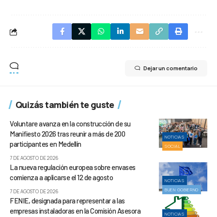
Dejar un comentario
Quizás también te guste
Voluntare avanza en la construcción de su
Manifiesto 2026 tras reunir a más de 200
NOTICIAS
participantes en Medellín
SOCIAL
7 DE AGOSTO DE 2026
La nueva regulación europea sobre envases
comienza a aplicarse el 12 de agosto
NOTICIAS
BUEN GOBIERNO
7 DE AGOSTO DE 2026
FENIE, designada para representar a las
empresas instaladoras en la Comisión Asesora
NOTICIAS